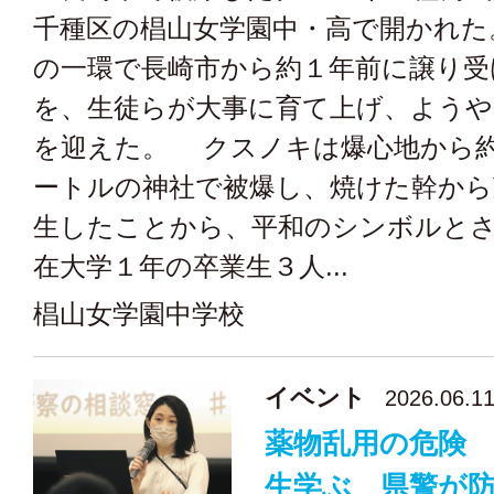
千種区の椙山女学園中・高で開かれた
の一環で長崎市から約１年前に譲り受
を、生徒らが大事に育て上げ、ようや
を迎えた。 クスノキは爆心地から
ートルの神社で被爆し、焼けた幹から
生したことから、平和のシンボルと
在大学１年の卒業生３人...
椙山女学園中学校
イベント
2026.06.1
薬物乱用の危険
生学ぶ 県警が