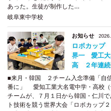
あった。生徒が制作した...
岐阜東中学校
お知らせ
2026.
ロボカップ
界一 愛工大
高 ２年連続
■来月・韓国 ２チーム入念準備「自
番に」 愛知工業大名電中学・高校（
チームが、７月１日から韓国・仁川で
ト技術を競う世界大会「ロボカップ２