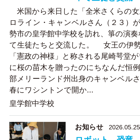
米国から来日した「全米さくらの女
ロライン・キャンベルさん（２３）が
勢市の皇学館中学校を訪れ、箏の演奏
て生徒たちと交流した。 女王の伊
「憲政の神様」と称される尾崎咢堂が
に桜の苗木を贈ったのにちなんだ恒例
部メリーランド州出身のキャンベル
春にワシントンで開か...
皇学館中学校
お知らせ
2026.05.25
ロボット、恐竜