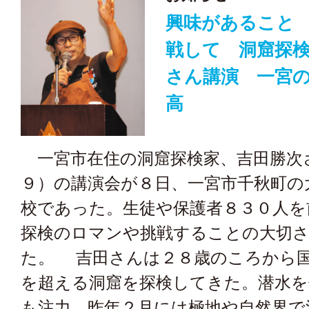
興味があること
戦して 洞窟探
さん講演 一宮
高
一宮市在住の洞窟探検家、吉田勝次
９）の講演会が８日、一宮市千秋町の
校であった。生徒や保護者８３０人を
探検のロマンや挑戦することの大切
た。 吉田さんは２８歳のころから
を超える洞窟を探検してきた。潜水を
も注力。昨年２月には極地や自然界で