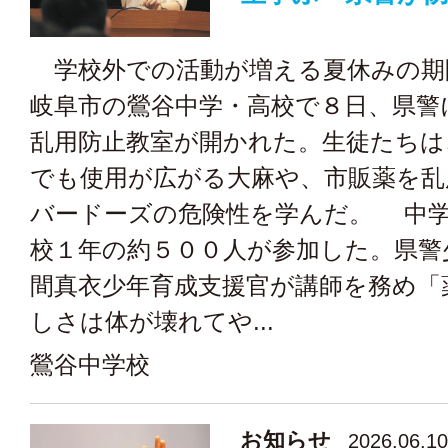
学校外での活動が増える夏休みの期
岐阜市の鶯谷中学・高校で８日、県警
乱用防止教室が開かれた。生徒たちは
でも使用が広がる大麻や、市販薬を乱
バードーズの危険性を学んだ。 中
校１年の約５００人が参加した。県警
間真衣少年育成支援官が講師を務め「
しさは体が壊れてや...
鶯谷中学校
お知らせ
2026.06.10