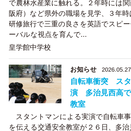
で農林水産業に触れる。２年時には関
阪府）など県外の職場を見学、３年時
研修旅行で三重の良さを英語でスピー
ーバルな視点を育んで...
皇学館中学校
お知らせ
2026.05.27
自転車衝突 ス
演 多治見西高
教室
スタントマンによる実演で自転車事
を伝える交通安全教室が２６日、多治