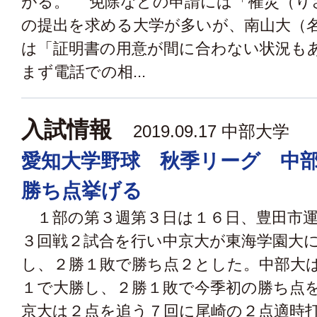
がる。 免除などの申請には「罹災（り
の提出を求める大学が多いが、南山大（
は「証明書の用意が間に合わない状況も
まず電話での相...
入試情報
2019.09.17 中部大学
愛知大学野球 秋季リーグ 中
勝ち点挙げる
１部の第３週第３日は１６日、豊田市運
３回戦２試合を行い中京大が東海学園大
し、２勝１敗で勝ち点２とした。中部大
１で大勝し、２勝１敗で今季初の勝ち点
京大は２点を追う７回に尾崎の２点適時