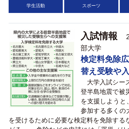
学生活動
スポーツ
入試情報
2
部大学
検定料免除
替え受験や
大学入試シー
登半島地震で被
を支援しようと
参加する多くの
を受けるために必要な検定料を免除する