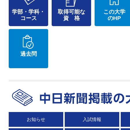
学部・学科・
取得可能な
この大学
コース
資 格
のHP
過去問
お知らせ
入試情報