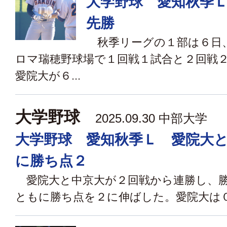
大学野球 愛知秋季
先勝
秋季リーグの１部は６日
ロマ瑞穂野球場で１回戦１試合と２回戦
愛院大が６...
大学野球
2025.09.30 中部大学
大学野球 愛知秋季Ｌ 愛院大
に勝ち点２
愛院大と中京大が２回戦から連勝し、勝
ともに勝ち点を２に伸ばした。愛院大は０－