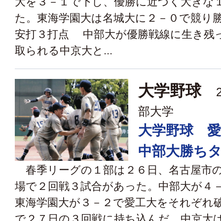
大を３－１で下し、優勝に近づく大きな
た。東海学園大は名城大に２－０で競り勝
安打３打点 中部大が優勝戦線に生き残
取られる中京大と...
大学野球
2
部大学
大学野球 
中部大勝ち
春季リーグの１部は２６日、名古屋市の
場で２回戦３試合があった。中部大が４
東海学園大が３－２で愛工大をそれぞれ
で２７日の３回戦に持ち込んだ。中京大