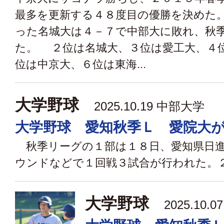
最多を更新する４８度目の優勝を決めた
った名城大は４－７で中部大に敗れ、秋
た。 ２位は名城大、３位は愛工大、４
位は中京大、６位は東海...
大学野球
2025.10.19 中部大学
大学野球 愛知秋季Ｌ 愛院大
秋季リーグの１部は１８日、愛知県日進
ウンドなどで１回戦３試合が行われた。２位
大学野球
2025.10.