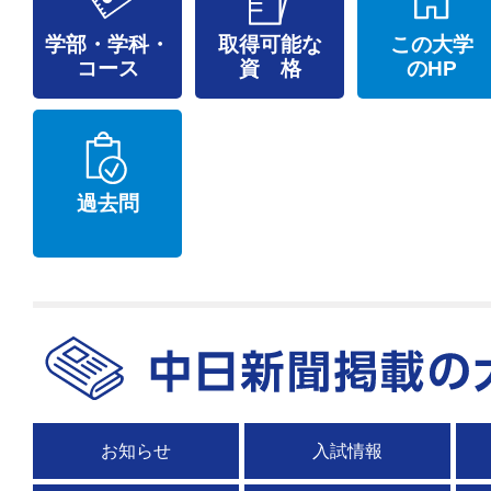
学部・学科・
取得可能な
この大学
コース
資 格
のHP
過去問
お知らせ
入試情報