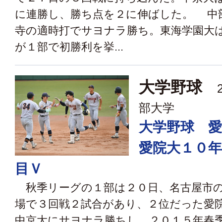
に連勝し、勝ち点を２に伸ばした。 中
寺の適時打でサヨナラ勝ち。東海学園大
が１部で初勝利を挙...
大学野球
2
部大学
大学野球 
愛院大１０
目Ｖ
秋季リーグの１部は２０日、名古屋市の
場で３回戦２試合があり、２位だった愛
中京大にサヨナラ勝ちし、２０１５年春