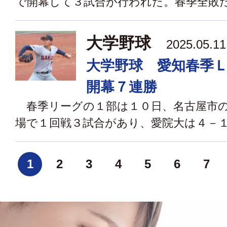
で開幕して３試合が行われた。春季全敗だっ
大学野球
2025.05.
大学野球 愛知春季
開幕７連勝
春季リーグの１部は１０日、名古屋市の
場で１回戦３試合があり、愛院大は４－１で
1
2
3
4
5
6
7