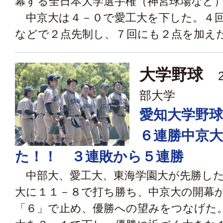
幕する全日本大学選手権（神宮球場など
中京大は４－０で愛工大を下した。４回
などで２点先制し、７回にも２点を加えた.
大学野球
2
部大学
愛知大学野
６連勝中京
た！！ ３連敗から５連勝
中部大、愛工大、東海学園大が先勝した
大に１１－８で打ち勝ち、中京大の開幕
「６」で止め、優勝への望みをつなげた