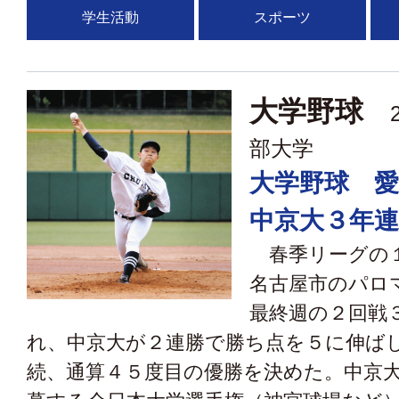
学生活動
スポーツ
大学野球
2
部大学
大学野球 
中京大３年
春季リーグの１
名古屋市のパロ
最終週の２回戦
れ、中京大が２連勝で勝ち点を５に伸ば
続、通算４５度目の優勝を決めた。中京