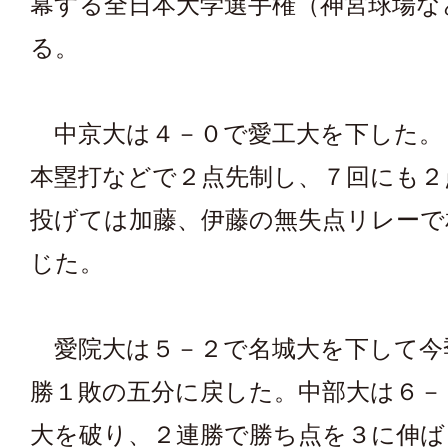
幕する全日本大学選手権（神宮球場な
る。
中京大は４－０で愛工大を下した。
本塁打などで２点先制し、７回にも２
投げては加藤、伊藤の無失点リレーで
じた。
愛院大は５－２で名城大を下して今
勝１敗の五分に戻した。中部大は６－
大を破り、２連勝で勝ち点を３に伸ば