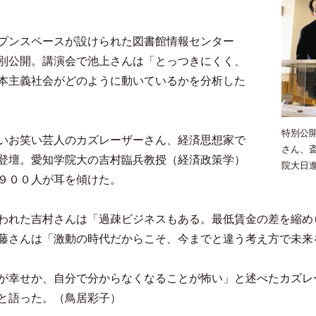
プンスペースが設けられた図書館情報センター
別公開。講演会で池上さんは「とっつきにくく、
本主義社会がどのように動いているかを分析した
特別公
いお笑い芸人のカズレーザーさん、経済思想家で
さん、
登壇。愛知学院大の吉村臨兵教授（経済政策学）
院大日
９００人が耳を傾けた。
われた吉村さんは「過疎ビジネスもある。最低賃金の差を縮め
藤さんは「激動の時代だからこそ、今までと違う考え方で未来
が幸せか、自分で分からなくなることが怖い」と述べたカズレ
と語った。（鳥居彩子）