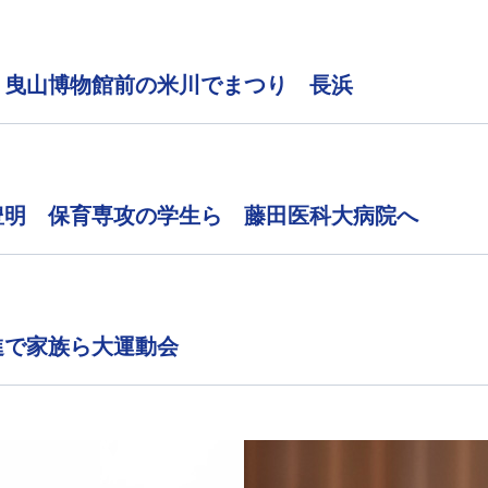
 曳山博物館前の米川でまつり 長浜
豊明 保育専攻の学生ら 藤田医科大病院へ
進で家族ら大運動会