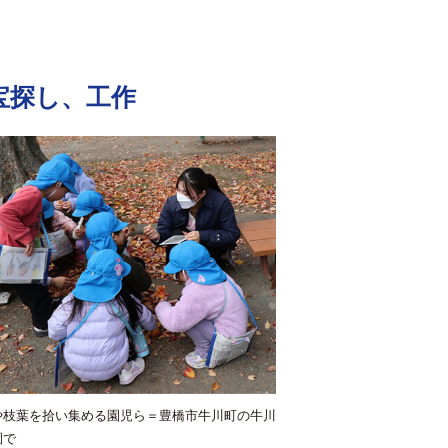
宝探し、工作
や枝葉を拾い集める園児ら＝豊橋市牛川町の牛川
園で