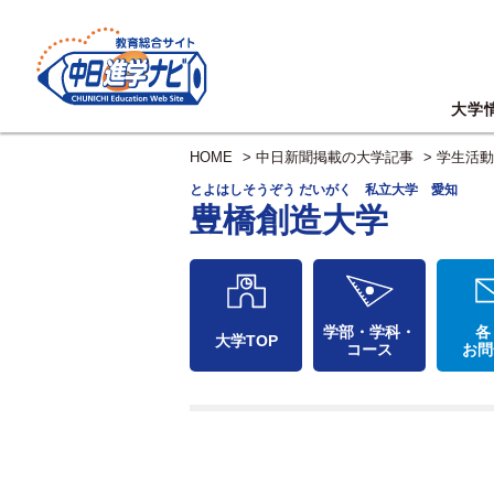
大学
HOME
>
中日新聞掲載の大学記事
>
学生活動
とよはしそうぞう だいがく 私立大学 愛知
豊橋創造大学
学部・学科・
各
大学TOP
コース
お問