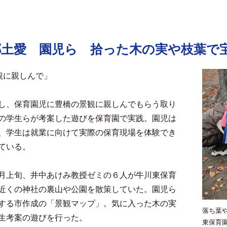
郷土愛 園児ら 拾った木の実や枝葉で
観に親しんで」
し、保育園児に豊橋の景観に親しんでもらう取り
の学生らが考案した遊びを保育園で実践。園児は
、学生は就業に向けて実際の保育現場を体験でき
ている。
月上旬、井中あけみ教授ゼミの６人が牛川東保育
近くの神社の裏山や公園を散策していた。園児ら
する市作成の「景観マップ」。気に入った木の実
落ち葉
生考案の遊びを行った。
東保育