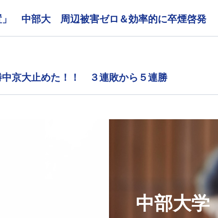
置」 中部大 周辺被害ゼロ＆効率的に卒煙啓発
勝中京大止めた！！ ３連敗から５連勝
中部大学