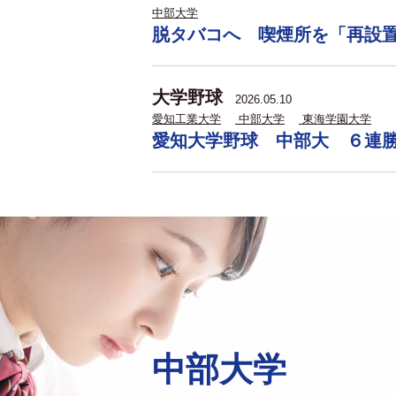
中部大学
脱タバコへ 喫煙所を「再設
大学野球
2026.05.10
愛知工業大学
中部大学
東海学園大学
愛知大学野球 中部大 ６連
中部大学