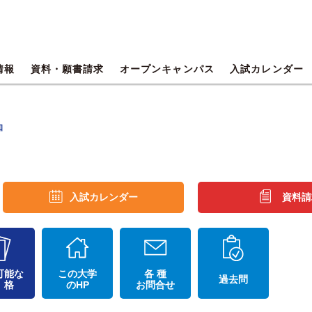
情報
資料・願書請求
オープンキャンパス
入試カレンダー
知
入試カレンダー
資料請
可能な
この大学
各 種
過去問
 格
のHP
お問合せ