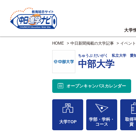
大学
HOME
>
中日新聞掲載の大学記事
>
イベント
ちゅうぶ だいがく 私立大学 愛
中部大学
オープンキャンパス
カレンダー
学部・学科・
取得
大学TOP
コース
資