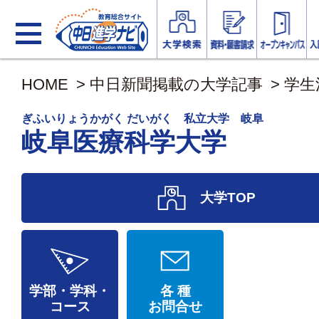
HOME
>
中日新聞掲載の大学記事
>
学生
ぎふいりょうかがく だいがく 私立大学 岐阜
岐阜医療科学大学
大学TOP
学部・学科・
各 種
コース
お問合せ