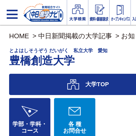
HOME
>
中日新聞掲載の大学記事
>
お知
とよはしそうぞう だいがく 私立大学 愛知
豊橋創造大学
大学TOP
学部・学科・
各 種
コース
お問合せ