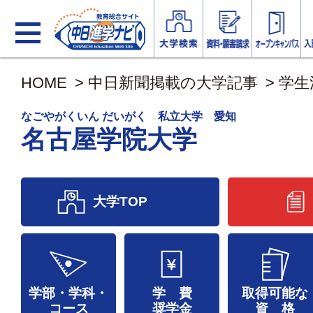
HOME
>
中日新聞掲載の大学記事
>
学生
なごやがくいん だいがく 私立大学 愛知
名古屋学院大学
大学TOP
学部・学科・
学 費
取得可能な
コース
奨学金
資 格