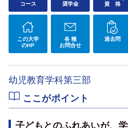
コース
奨学金
資 格
この大学
各 種
過去問
のHP
お問合せ
幼児教育学科第三部
ここがポイント
子どもとのふれあいが、学