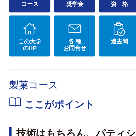
コース
奨学金
資 格
この大学
各 種
過去問
のHP
お問合せ
製菓コース
ここがポイント
技術はもちろん、パティシ