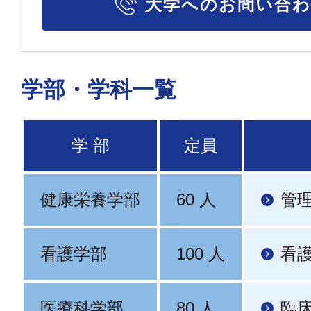
大学へのお問い合
学部・学科一覧
学 部
定員
健康栄養学部
60 人
管
看護学部
100 人
看
医療科学部
80 人
臨