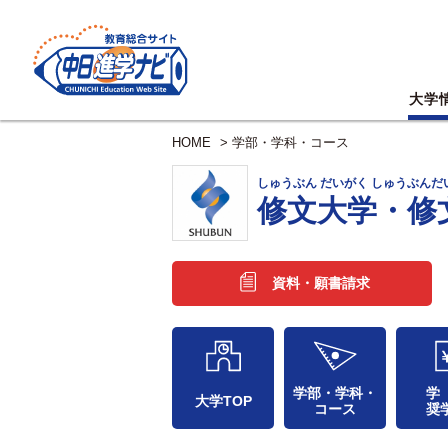
大学
HOME
>
学部・学科・コース
しゅうぶん だいがく しゅうぶん
修文大学・修
資料・願書請求
学部・学科・
学
大学TOP
コース
奨