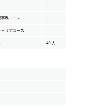
療事務コース
キャリアコース
ス
40 人