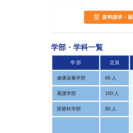
資料請求・願
学部・学科一覧
学 部
定員
健康栄養学部
60 人
看護学部
100 人
医療科学部
80 人