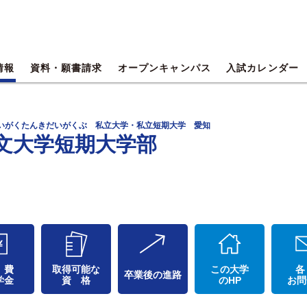
情報
資料・願書請求
オープンキャンパス
入試カレンダー
だいがくたんきだいがくぶ 私立大学・私立短期大学 愛知
文大学短期大学部
 費
取得可能な
この大学
各
卒業後の進路
学金
資 格
のHP
お問