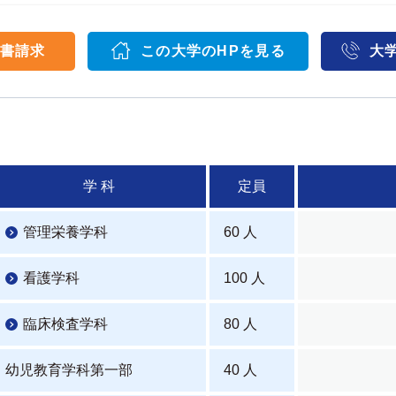
書請求
この大学のHPを見る
大
学 科
定員
管理栄養学科
60 人
看護学科
100 人
臨床検査学科
80 人
幼児教育学科第一部
40 人