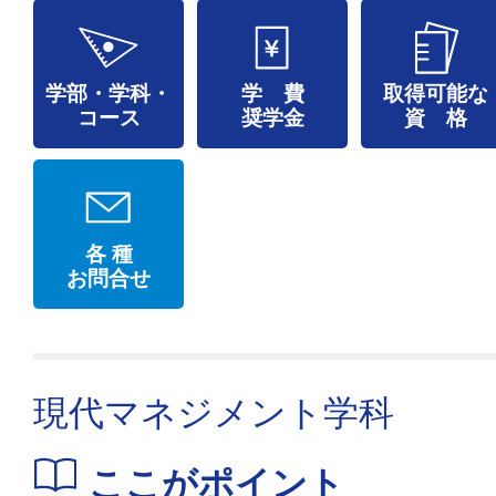
学部・学科・
学 費
取得可能な
コース
奨学金
資 格
各 種
お問合せ
現代マネジメント学科
ここがポイント