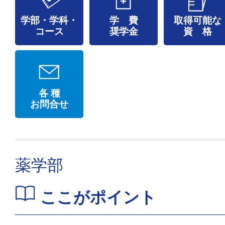
学部・学科・
学 費
取得可能な
コース
奨学金
資 格
各 種
お問合せ
薬学部
ここがポイント