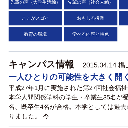
先輩の声（大学生活編）
先輩の声（社会人編）
ここがスゴイ
おもしろ授業
教育の環境
学べる内容と特色
キャンパス情報
2015.04.14
椙
一人ひとりの可能性を大きく開
平成27年1月に実施された第27回社会福
本学人間関係学科の学生・卒業生35名が受
名、既卒生4名が合格。本学としては過去
りました。 今...