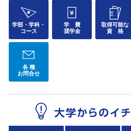
学部・学科・
学 費
取得可能な
コース
奨学金
資 格
各 種
お問合せ