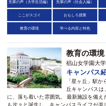
先輩の声（大学生活編）
先輩の声（社会人編）
ここがスゴイ
おもしろ授業
教育の環境
学べる内容と特色
教育の環境
椙山女学園大学
キャンパス
「星ヶ丘」駅か
丘キャンパスは
に、落ち着いた雰囲気。 最新施設を備え
も次々と誕生し、キャンパスライフが楽