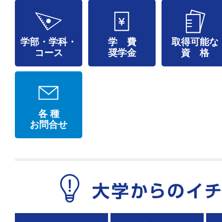
学部・学科・
学 費
取得可能な
コース
奨学金
資 格
各 種
お問合せ