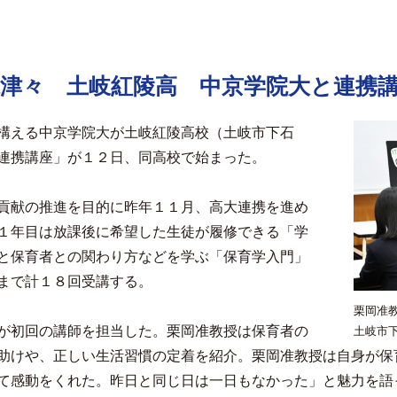
津々 土岐紅陵高 中京学院大と連携
構える中京学院大が土岐紅陵高校（土岐市下石
連携講座」が１２日、同高校で始まった。
貢献の推進を目的に昨年１１月、高大連携を進め
１年目は放課後に希望した生徒が履修できる「学
と保育者との関わり方などを学ぶ「保育学入門」
まで計１８回受講する。
栗岡准
が初回の講師を担当した。栗岡准教授は保育者の
土岐市
助けや、正しい生活習慣の定着を紹介。栗岡准教授は自身が保
て感動をくれた。昨日と同じ日は一日もなかった」と魅力を語