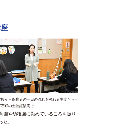
講座
教授から保育者の一日の流れを教わる生徒たち＝
下石町の土岐紅陵高で
育園や幼稚園に勤めているころを振り
った。