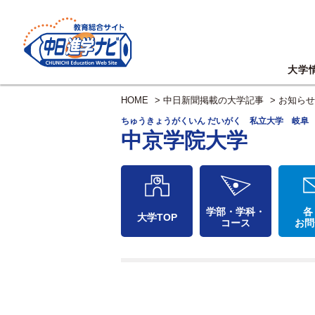
大学
HOME
>
中日新聞掲載の大学記事
>
お知らせ
ちゅうきょうがくいん だいがく 私立大学 岐阜
中京学院大学
学部・学科・
各
大学TOP
コース
お問