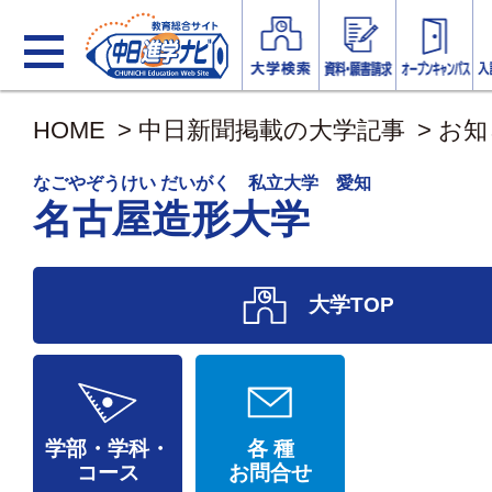
HOME
>
中日新聞掲載の大学記事
>
お知
なごやぞうけい だいがく 私立大学 愛知
名古屋造形大学
大学TOP
学部・学科・
各 種
コース
お問合せ