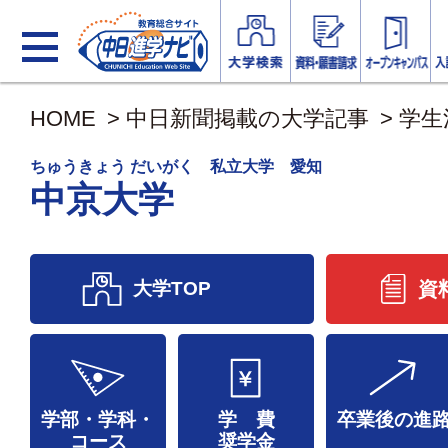
HOME
>
中日新聞掲載の大学記事
>
学生
ちゅうきょう だいがく 私立大学 愛知
中京大学
大学TOP
資
学部・学科・
学 費
卒業後の進
コース
奨学金