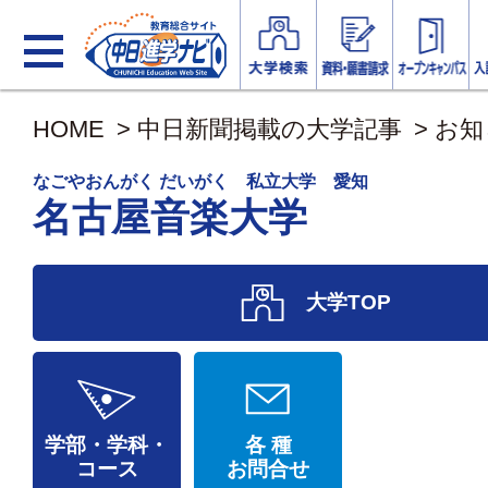
HOME
>
中日新聞掲載の大学記事
>
お知
なごやおんがく だいがく 私立大学 愛知
名古屋音楽大学
大学TOP
学部・学科・
各 種
コース
お問合せ