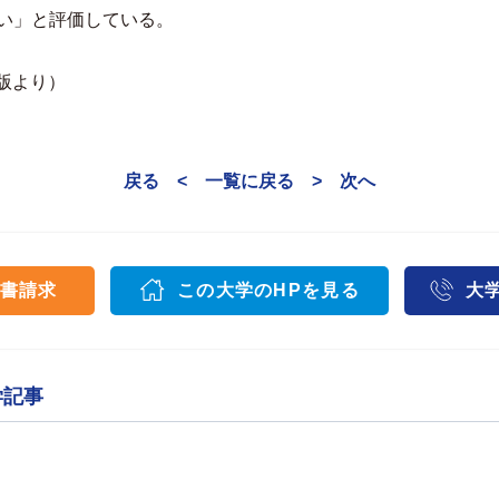
い」と評価している。
内版より）
戻る <
一覧に戻る
> 次へ
書請求
この大学のHPを見る
大
学記事