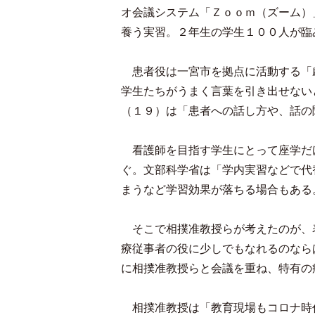
オ会議システム「Ｚｏｏｍ（ズーム）
養う実習。２年生の学生１００人が臨
患者役は一宮市を拠点に活動する「
学生たちがうまく言葉を引き出せない
（１９）は「患者への話し方や、話の
看護師を目指す学生にとって座学だ
ぐ。文部科学省は「学内実習などで代
まうなど学習効果が落ちる場合もある
そこで相撲准教授らが考えたのが、
療従事者の役に少しでもなれるのなら
に相撲准教授らと会議を重ね、特有の
相撲准教授は「教育現場もコロナ時