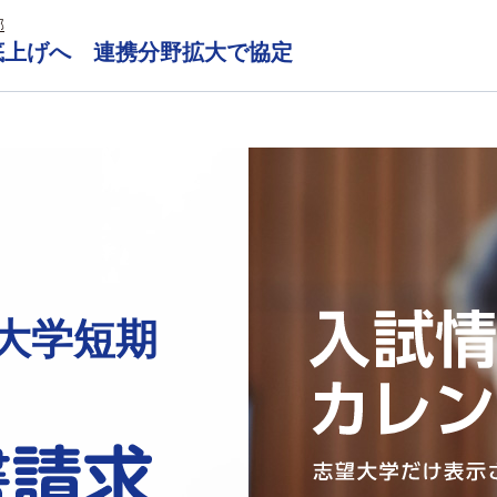
部
底上げへ 連携分野拡大で協定
大学短期