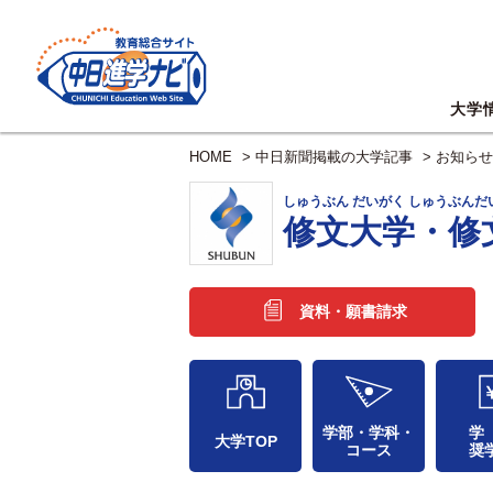
大学
HOME
>
中日新聞掲載の大学記事
>
お知らせ
しゅうぶん だいがく しゅうぶん
修文大学・修
資料・願書請求
学部・学科・
学
大学TOP
コース
奨