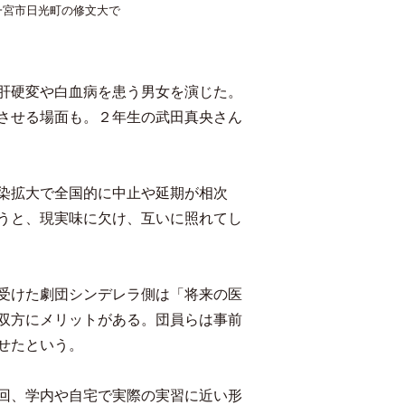
一宮市日光町の修文大で
肝硬変や白血病を患う男女を演じた。
させる場面も。２年生の武田真央さん
染拡大で全国的に中止や延期が相次
うと、現実味に欠け、互いに照れてし
受けた劇団シンデレラ側は「将来の医
双方にメリットがある。団員らは事前
せたという。
回、学内や自宅で実際の実習に近い形