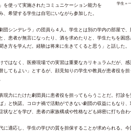
学生＝
」を使って実施されたコミュニケーション能力を
み、希望する学生は自宅にいながら参加した。
劇団シンデレラ」の団員ら４人。学生とは別の学内の部屋で、
と、患者が無言になったり、酒を求めたりと、学生たちを困惑
聞き方を学んだ。経験は将来に生きてくると思う」と話した。
けではなく、医療現場での実習は重要なカリキュラムだが、感
替してもよい」とするが、顔見知りの学生や教員が患者役を担
。
表現力にたけた劇団員に患者役を担ってもらうことだ。打診を
ば」と快諾。コロナ禍で活動ができない劇団の収益にもなり、
症状などを学び、患者の家族構成や性格なども綿密に打ち合わ
代に適応し、学生の学びの質を担保することが求められる。今