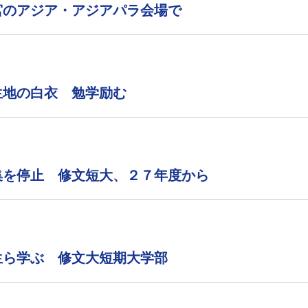
宮のアジア・アジアパラ会場で
生地の白衣 勉学励む
集を停止 修文短大、２７年度から
生ら学ぶ 修文大短期大学部