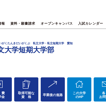
情報
資料・願書請求
オープンキャンパス
入試カレンダー
だいがくたんきだいがくぶ 私立大学・私立短期大学 愛知
文大学短期大学部
 費
取得可能な
この大学
各
卒業後の進路
学金
資 格
のHP
お問