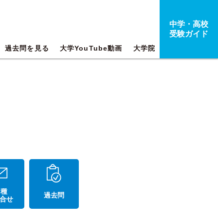
中学・高校
受験ガイド
過去問を見る
大学YouTube動画
大学院
 種
過去問
合せ