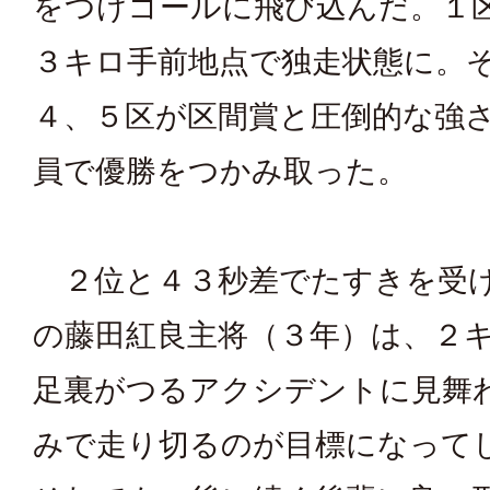
をつけゴールに飛び込んだ。１
３キロ手前地点で独走状態に。
４、５区が区間賞と圧倒的な強
員で優勝をつかみ取った。
２位と４３秒差でたすきを受
の藤田紅良主将（３年）は、２
足裏がつるアクシデントに見舞
みで走り切るのが目標になって