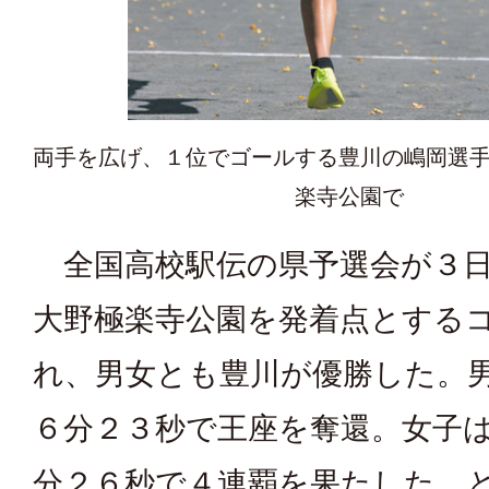
両手を広げ、１位でゴールする豊川の嶋岡選
楽寺公園で
全国高校駅伝の県予選会が３日
大野極楽寺公園を発着点とする
れ、男女とも豊川が優勝した。
６分２３秒で王座を奪還。女子
分２６秒で４連覇を果たした。