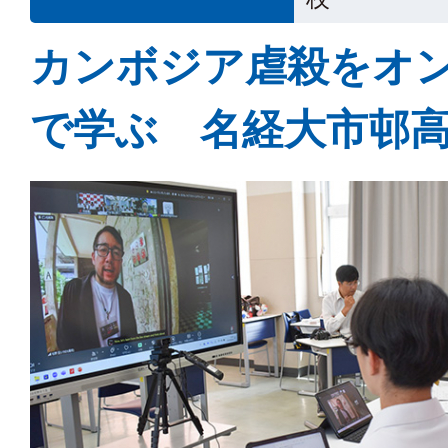
カンボジア虐殺をオ
で学ぶ 名経大市邨