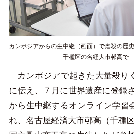
カンボジアからの生中継（画面）で虐殺の歴
千種区の名経大市邨高で
カンボジアで起きた大量殺り
に伝え、７月に世界遺産に登録
から生中継するオンライン学習
れ、名古屋経済大市邨高（千種