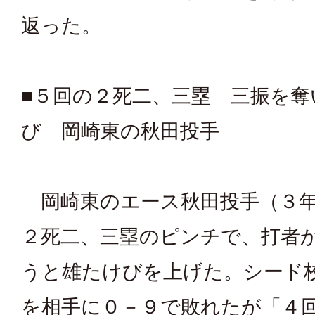
返った。
■５回の２死二、三塁 三振を奪
び 岡崎東の秋田投手
岡崎東のエース秋田投手（３年
２死二、三塁のピンチで、打者
うと雄たけびを上げた。シード
を相手に０－９で敗れたが「４