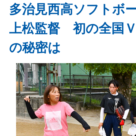
多治見西高ソフトボ
上松監督 初の全国
の秘密は