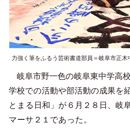
力強く筆をふるう芸術書道部員＝岐阜市正木
岐阜市野一色の岐阜東中学高校
学校での活動や部活動の成果を
とまる日和」が６月２８日、岐
マーサ２１であった。