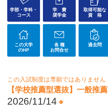
学部・学科・
学 費
取得可能な
コース
奨学金
資 格
この大学
各 種
過去問
のHP
お問合せ
この入試制度は専願ではありません
【学校推薦型選抜】一般推薦
2026/11/14
土