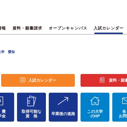
情報
資料・願書請求
オープンキャンパス
入試カレンダー
大学 愛知
入試カレンダー
資料・願
 費
取得可能な
この大学
各
卒業後の進路
学金
資 格
のHP
お問