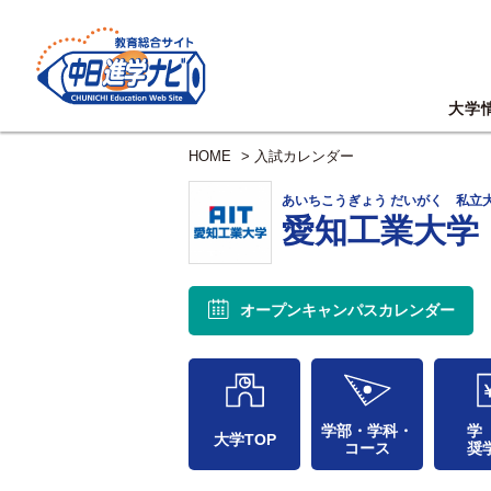
大学
HOME
>
入試カレンダー
あいちこうぎょう だいがく 私立
愛知工業大学
オープンキャンパス
カレンダー
学部・学科・
学
大学TOP
コース
奨