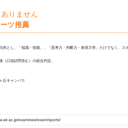
はありません
ポーツ推薦
目的とし、「知識・技能」、「思考力・判断力・表現力等」だけでなく、ス
接（口頭試問含む）の総合判定。
ヶ丘キャンパス
w.ait.ac.jp/examinee/exam/sports/