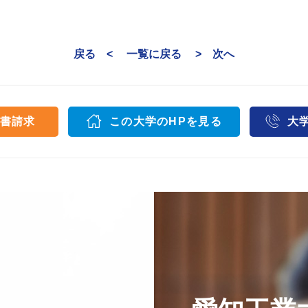
戻る <
一覧に戻る
> 次へ
書請求
この大学のHPを見る
大