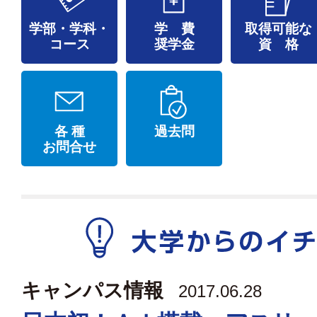
学部・学科・
学 費
取得可能な
コース
奨学金
資 格
各 種
過去問
お問合せ
キャンパス情報
2017.06.28