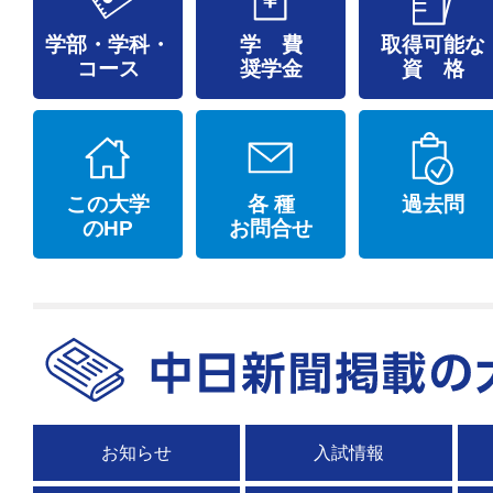
学部・学科・
学 費
取得可能な
コース
奨学金
資 格
この大学
各 種
過去問
のHP
お問合せ
お知らせ
入試情報