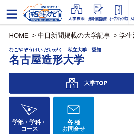
HOME
>
中日新聞掲載の大学記事
>
学生
なごやぞうけい だいがく 私立大学 愛知
名古屋造形大学
大学TOP
学部・学科・
各 種
コース
お問合せ