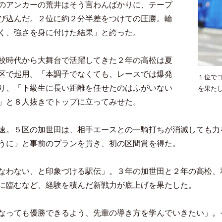
のアンカーの荒井はそう言わんばかりに、テープ
び込んだ。２位に約２分半差をつけての圧勝。輪
く、強さを身に付けた結果」と誇った。
校時代から大舞台で活躍してきた２年の高松は夏
区で起用。「本調子でなくても、レースでは爆発
１位で
り、「下級生に長い距離を任せたのはふがいない
を果た
」と８人抜きでトップに立ってみせた。
速。５区の加世田は、相手エースとの一騎打ちが消滅しても力
うに」と事前のプランを貫き、初の区間賞を得た。
なわない、と印象づける駅伝」。３年の加世田と２年の高松、
に臨むなど、経験を積んだ新戦力が底上げを果たした。
なっても優勝できるよう、先輩の導き方を学んでいきたい」。