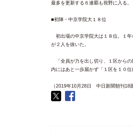
最多を更新する６連覇も視野に入る。
■初陣・中京学院大１８位
初出場の中京学院大は１８位。１年
が２人を抜いた。
「全員が力を出し切り、１区からの
内にはあと一歩届かず「１区を１０位
（2019年10月28日 中日新聞朝刊1