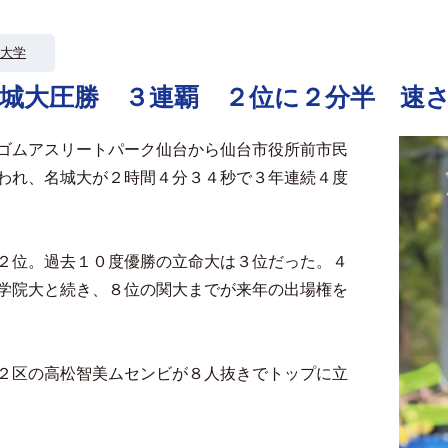
大学
名城大圧勝 ３連覇 ２位に２分半 速
ゴムアスリートパーク仙台から仙台市役所前市民
われ、名城大が２時間４分３４秒で３年連続４度
２位。過去１０度優勝の立命大は３位だった。４
学院大と続き、８位の関大までが来年の出場権を
２区の高松智美ムセンビが８人抜きでトップに立