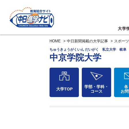
大学
HOME
>
中日新聞掲載の大学記事
>
スポーツ
ちゅうきょうがくいん だいがく 私立大学 岐阜
中京学院大学
学部・学科・
各
大学TOP
コース
お問