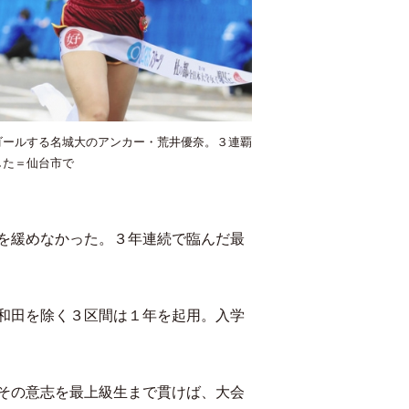
ゴールする名城大のアンカー・荒井優奈。３連覇
した＝仙台市で
を緩めなかった。３年連続で臨んだ最
和田を除く３区間は１年を起用。入学
その意志を最上級生まで貫けば、大会