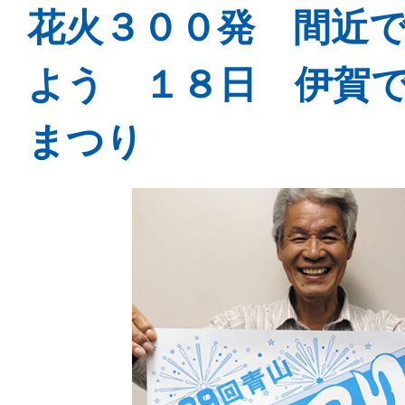
花火３００発 間近
よう １８日 伊賀
まつり