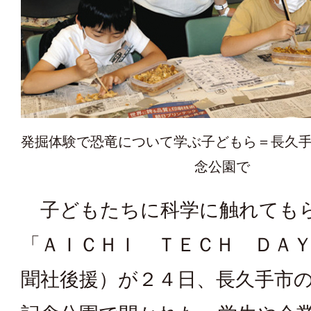
発掘体験で恐竜について学ぶ子どもら＝長久
念公園で
子どもたちに科学に触れても
「ＡＩＣＨＩ ＴＥＣＨ ＤＡ
聞社後援）が２４日、長久手市