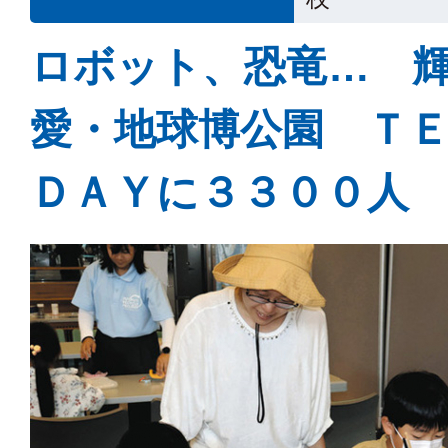
ロボット、恐竜… 
愛・地球博公園 Ｔ
ＤＡＹに３３００人