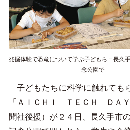
発掘体験で恐竜について学ぶ子どもら＝長久
念公園で
子どもたちに科学に触れても
「ＡＩＣＨＩ ＴＥＣＨ ＤＡ
聞社後援）が２４日、長久手市