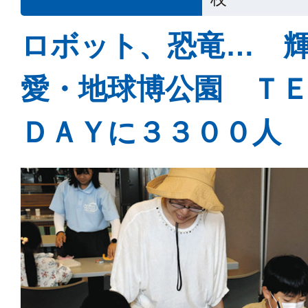
ロボット、恐竜… 
愛・地球博公園 Ｔ
ＤＡＹに３３００人