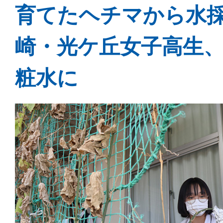
育てたヘチマから水
崎・光ケ丘女子高生
粧水に