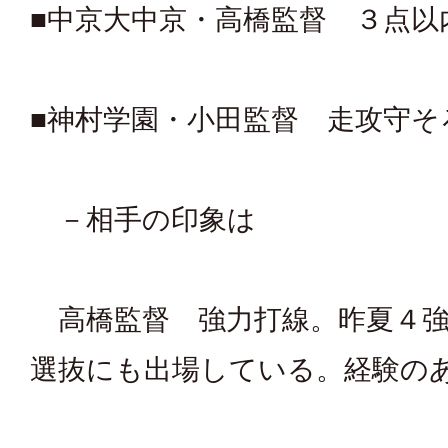
■中京大中京・高橋監督 ３点以
■神村学園・小田監督 走攻守そ
－相手の印象は
高橋監督 強力打線。昨夏４強
選抜にも出場している。経験の