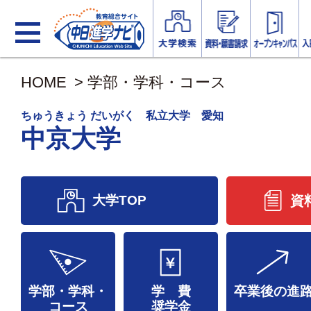
HOME
>
学部・学科・コース
ちゅうきょう だいがく 私立大学 愛知
中京大学
大学TOP
資
学部・学科・
学 費
卒業後の進
コース
奨学金