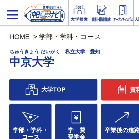
HOME
>
学部・学科・コース
ちゅうきょう だいがく 私立大学 愛知
中京大学
大学TOP
資
学部・学科・
学 費
卒業後の進
コース
奨学金