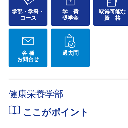
学部・学科・
学 費
取得可能な
コース
奨学金
資 格
各 種
過去問
お問合せ
健康栄養学部
ここがポイント