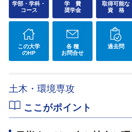
学部・学科・
学 費
取得可能な
コース
奨学金
資 格
この大学
各 種
過去問
のHP
お問合せ
土木・環境専攻
ここがポイント