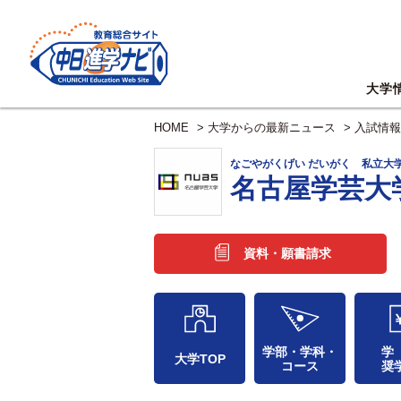
大学
HOME
>
大学からの最新ニュース
>
入試情報
なごやがくげい だいがく 私立大
名古屋学芸大
資料・願書請求
学部・学科・
学
大学TOP
コース
奨