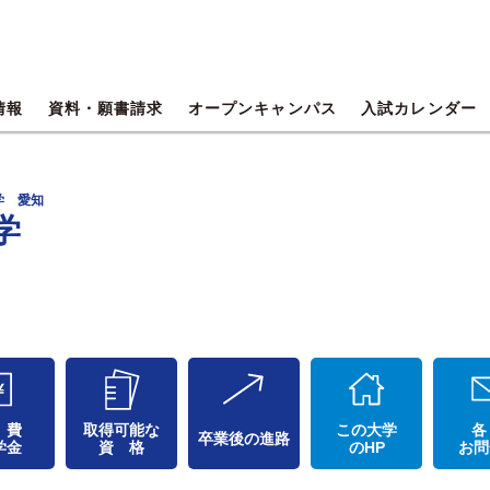
情報
資料・願書請求
オープンキャンパス
入試カレンダー
学 愛知
学
 費
取得可能な
この大学
各
卒業後の進路
学金
資 格
のHP
お問