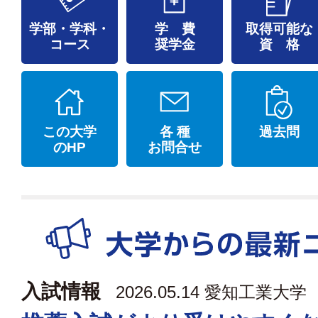
学部・学科・
学 費
取得可能な
コース
奨学金
資 格
この大学
各 種
過去問
のHP
お問合せ
入試情報
2026.05.14
愛知工業大学