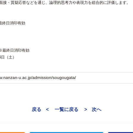
面接・質疑応答などを通じ、論理的思考力や表現力を総合的に評価します。
※最終日消印有効
）※最終日消印有効
24日（土）
ww.nanzan-u.ac.jp/admission/sougougata/
戻る <
一覧に戻る
> 次へ