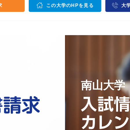
求
この大学のHPを見る
大
南山大学