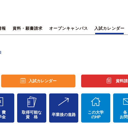
情報
資料・願書請求
オープンキャンパス
入試カレンダー
知
入試カレンダー
資料請
 費
取得可能な
この大学
各
卒業後の進路
学金
資 格
のHP
お問