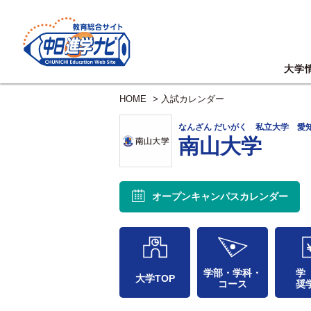
大学
HOME
>
入試カレンダー
なんざん だいがく 私立大学 愛
南山大学
オープンキャンパス
カレンダー
学部・学科・
学
大学TOP
コース
奨