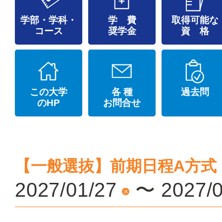
学部・学科・
学 費
取得可能な
コース
奨学金
資 格
この大学
各 種
過去問
のHP
お問合せ
【一般選抜】前期日程A方式
2027/01/27
〜
2027/
水