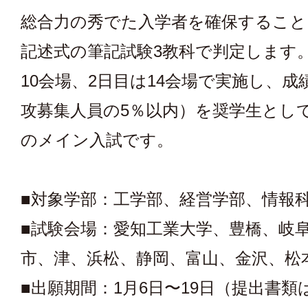
総合力の秀でた入学者を確保すること
記述式の筆記試験3教科で判定します
10会場、2日目は14会場で実施し、成
攻募集人員の5％以内）を奨学生とし
のメイン入試です。
■対象学部：工学部、経営学部、情報
■試験会場：愛知工業大学、豊橋、岐
市、津、浜松、静岡、富山、金沢、松
■出願期間：1月6日〜19日（提出書類