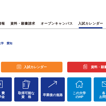
情報
資料・願書請求
オープンキャンパス
入試カレンダー
大学 愛知
入試カレンダー
資料・願
 費
取得可能な
この大学
各
卒業後の進路
学金
資 格
のHP
お問