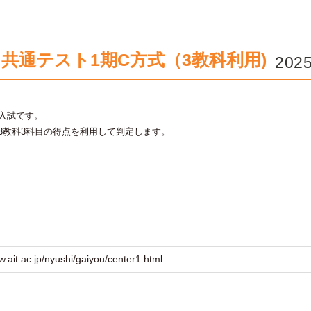
共通テスト1期C方式（3教科利用)
2025
入試です。
3教科3科目の得点を利用して判定します。
w.ait.ac.jp/nyushi/gaiyou/center1.html