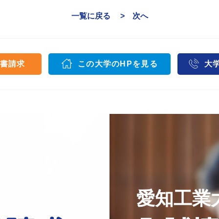
一覧に戻る
> 次へ
書請求
この大学のHPを見る
大
愛知工業