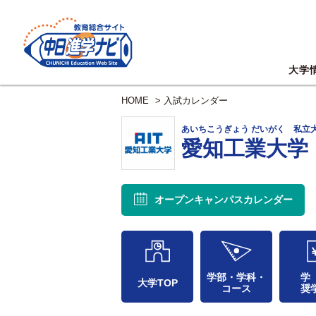
大学
HOME
>
入試カレンダー
あいちこうぎょう だいがく 私立
愛知工業大学
オープンキャンパス
カレンダー
学部・学科・
学
大学TOP
コース
奨