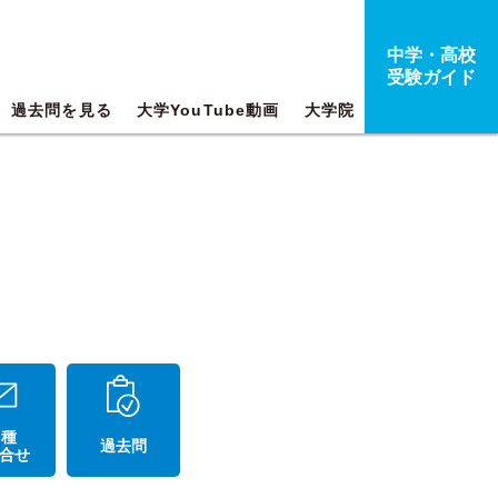
中学・高校
受験ガイド
過去問を見る
大学YouTube動画
大学院
 種
過去問
合せ