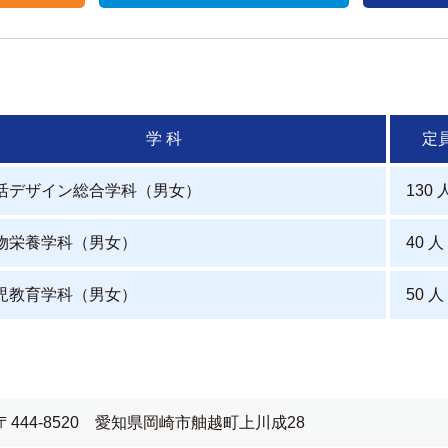
学 科
定
活デザイン総合学科（男女）
130 
物栄養学科（男女）
40 人
児教育学科（男女）
50 人
〒444-8520 愛知県岡崎市舳越町上川成28