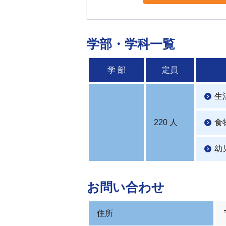
学部・学科一覧
学 部
定員
生
220 人
食
幼
お問い合わせ
住所