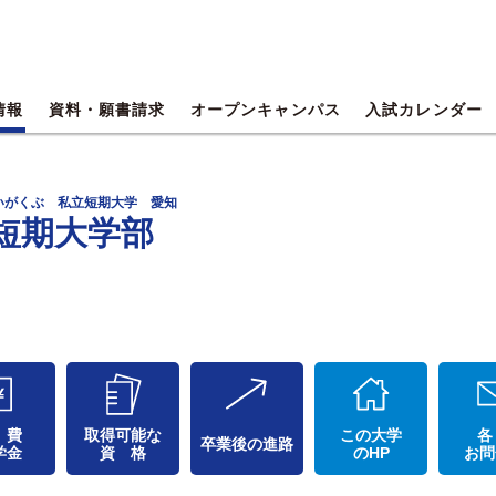
情報
資料・願書請求
オープンキャンパス
入試カレンダー
いがくぶ 私立短期大学 愛知
短期大学部
 費
取得可能な
この大学
各
卒業後の進路
学金
資 格
のHP
お問