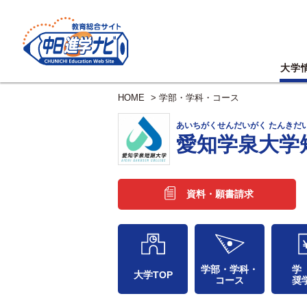
大学
HOME
>
学部・学科・コース
あいちがくせんだいがく たんきだ
愛知学泉大学
資料・願書請求
学部・学科・
学
大学TOP
コース
奨