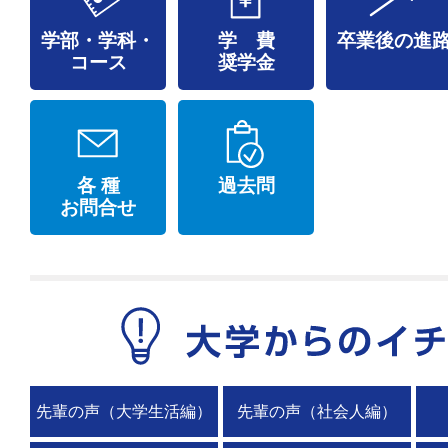
学部・学科・
学 費
卒業後の進
コース
奨学金
各 種
過去問
お問合せ
先輩の声（大学生活編）
先輩の声（社会人編）