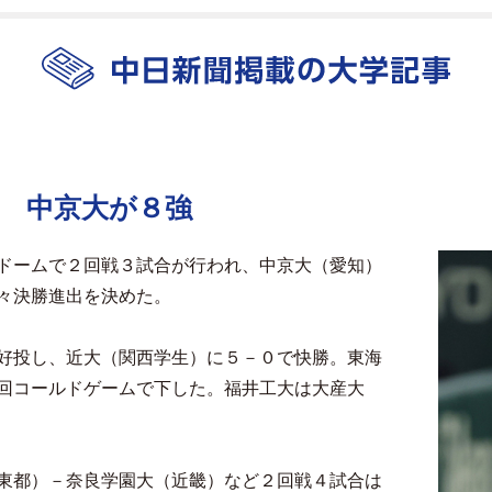
 中京大が８強
ドームで２回戦３試合が行われ、中京大（愛知）
々決勝進出を決めた。
好投し、近大（関西学生）に５－０で快勝。東海
回コールドゲームで下した。福井工大は大産大
東都）－奈良学園大（近畿）など２回戦４試合は