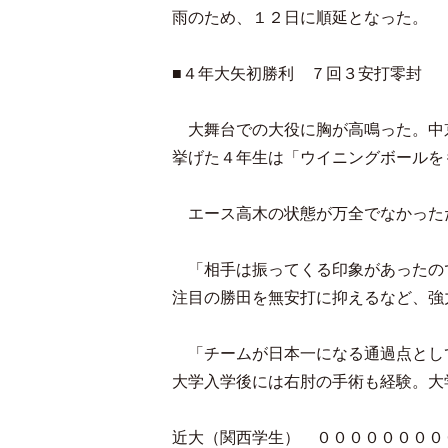
雨のため、１２日に順延となった。
■４年大矢初勝利 ７回３安打零封
大舞台での大役に胸が高鳴った。中
挙げた４年生は「ウイニングボールを
エース高木の状態が万全でなかった
「相手は振ってくる印象があったの
注目の勝田を無安打に抑えるなど、強
「チームが日本一になる通過点とし
大学入学後には右肘の手術も経験。大
近大（関西学生） ００００００００