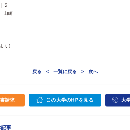
｜５
、山崎
面より）
戻る <
一覧に戻る
> 次へ
書請求
この大学のHPを見る
大
学記事