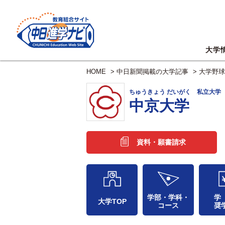
大学
HOME
>
中日新聞掲載の大学記事
>
大学野球
ちゅうきょう だいがく 私立大学
中京大学
資料・願書請求
学部・学科・
学
大学TOP
コース
奨