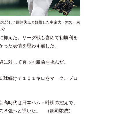
に先発し７回無失点と好投した中京大・大矢＝東
ムで
に抑えた。リーグ戦も含めて初勝利を
かった表情を思わず崩した。
線に対して真っ向勝負を挑んだ。
３球続けて１５１キロをマーク。プロ
京高時代は日本ハム・畔柳の控えで、
の８強へと導いた。 （郷司駿成）