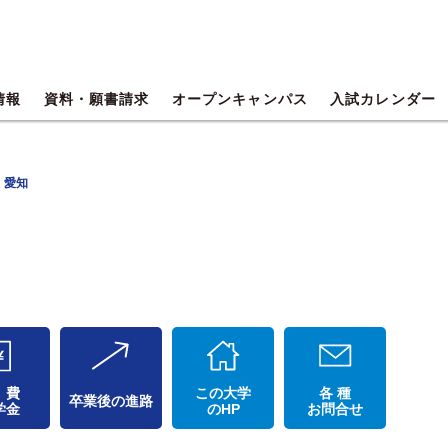
情報
資料・願書請求
オープンキャンパス
入試カレンダー
 愛知
 費
この大学
各 種
卒業後の進路
学金
のHP
お問合せ