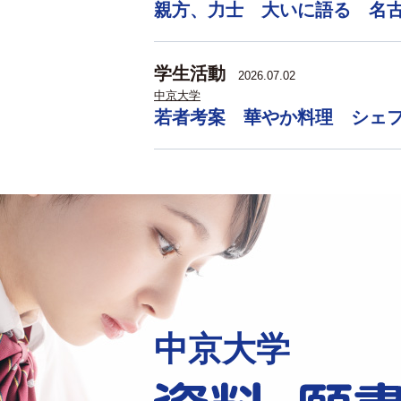
親方、力士 大いに語る 名
学生活動
2026.07.02
中京大学
若者考案 華やか料理 シェ
中京大学