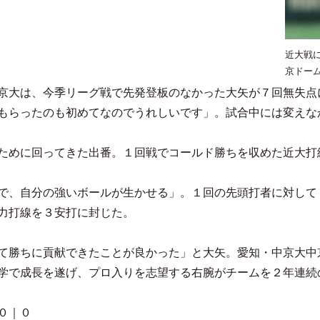
近大戦
京ドー
京大は、今季リーグ戦で先発登板のなかった大矢が７回無失点
もらったのも初めてなのでうれしいです」。試合中には変えな
ために回ってきた出番。１回戦でコールド勝ちを収めた近大打
で、自分の強いボールが生かせる」。１回の先頭打者に対して
力打線を３安打に封じた。
て勝ちに貢献できたことが良かった」と大矢。愛知・中京大中
学で成長を遂げ、プロ入りを志望する右腕がチームを２年連続
０｜０